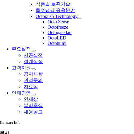
식품별 보관기술
특수냉각 응용분야
Octopush Technology
Octo Sense
Octofreeze
Octogate lan
OctoLED
Octohumi
주요실적
시공실적
설계실적
고객지원
공지사항
견적문의
자료실
인재경영
인재상
복리후생
채용공고
Contact Info
본사