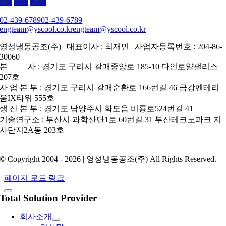
List
Prev
Next
02-439-6789
02-439-6789
engteam@yscool.co.kr
engteam@yscool.co.kr
영성냉동공조(주) | 대표이사 : 최재민 | 사업자등록번호 : 204-86-
30060
본 사 : 경기도 구리시 갈매중앙로 185-10 다인로얄팰리스
207호
사 업 본 부 : 경기도 구리시 갈매순환로 166번길 46 금강펜테리
움IX타워 555호
생 산 본 부 : 경기도 남양주시 화도읍 비룡로524번길 41
기술연구소 : 부산시 과학산단1로 60번길 31 부산테크노파크 지
사단지2A동 203호
개인정보보호정책
© Copyright 2004 - 2026 | 영성냉동공조(주) All Rights Reserved.
페이지 로드 링크
Total Solution Provider
회사소개