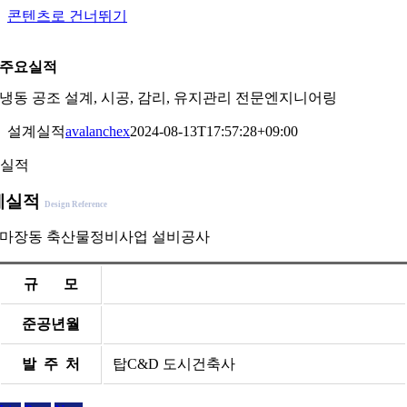
콘텐츠로 건너뛰기
KOR
|
ENG
주요실적
냉동 공조 설계, 시공, 감리, 유지관리 전문엔지니어링
설계실적
avalanchex
2024-08-13T17:57:28+09:00
실적
계실적
Design Reference
마장동 축산물정비사업 설비공사
규 모
준공년월
발 주 처
탑C&D 도시건축사