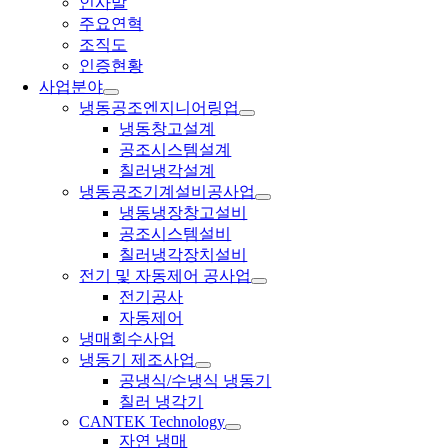
인사말
주요연혁
조직도
인증현황
사업분야
냉동공조엔지니어링업
냉동창고설계
공조시스템설계
칠러냉각설계
냉동공조기계설비공사업
냉동냉장창고설비
공조시스템설비
칠러냉각장치설비
전기 및 자동제어 공사업
전기공사
자동제어
냉매회수사업
냉동기 제조사업
공냉식/수냉식 냉동기
칠러 냉각기
CANTEK Technology
자연 냉매